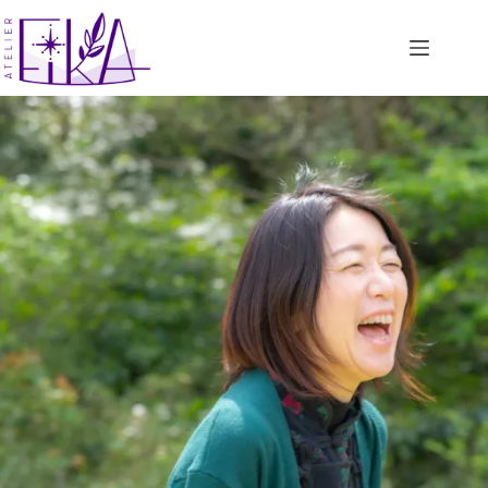
コ
ン
テ
ン
ツ
へ
ス
キ
ッ
プ