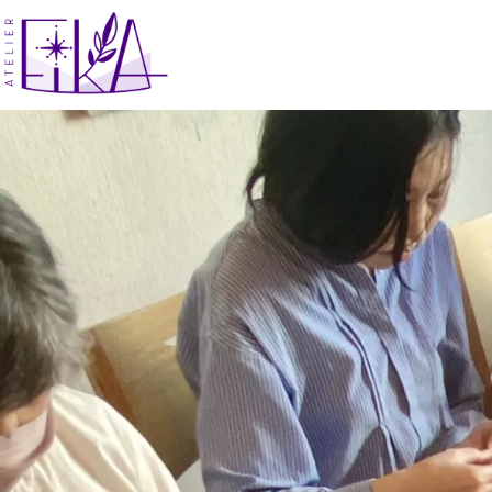
コ
ン
テ
ン
ツ
へ
ス
キ
ッ
プ