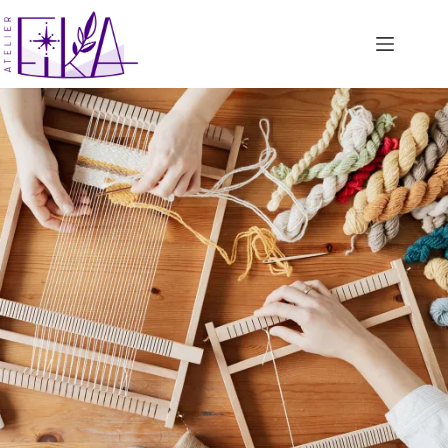
コ
ン
テ
ン
ツ
へ
ス
キ
ッ
プ