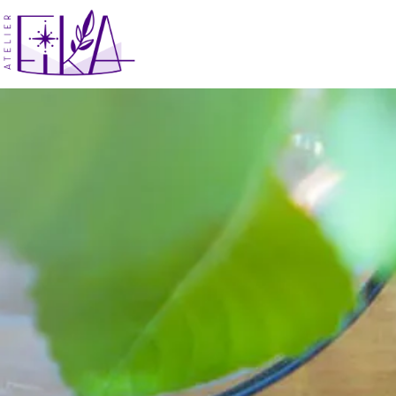
コ
ン
テ
ン
ツ
へ
ス
キ
ッ
プ