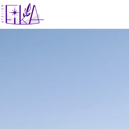
コ
ン
テ
ン
ツ
へ
ス
キ
ッ
プ