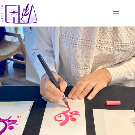
コ
ン
テ
ン
ツ
へ
ス
キ
ッ
プ