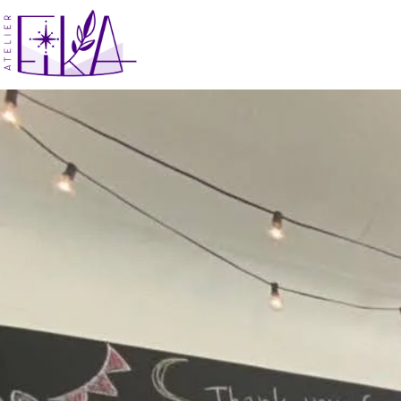
コ
ン
テ
ン
ツ
へ
ス
キ
ッ
プ