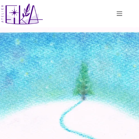
コ
ン
テ
ン
ツ
へ
ス
キ
ッ
プ