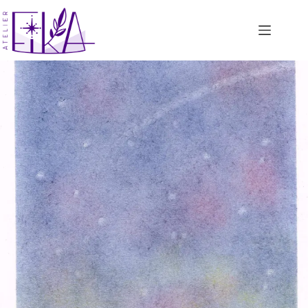
コ
ン
テ
ン
ツ
へ
ス
キ
ッ
プ