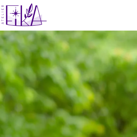
コ
ン
テ
ン
ツ
へ
ス
キ
ッ
プ