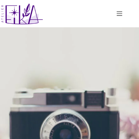
コ
ン
テ
ン
ツ
へ
ス
キ
ッ
プ