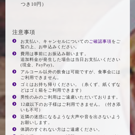
つき10円）
注意事項
お支払い、キャンセルについての
ご確認事項
をご
覧の上、お申込みください。
費用は事前にお振込み願います。
追加料金が発生した場合は当日お支払いください
(現金、PayPay)。
アルコール以外の飲食は可能ですが、食事会には
ご利用できません。
ゴミはお持ち帰りください。（糸くず、紙くずな
どはゴミ箱をご利用できます）
男性のみのご利用はご遠慮いただいております。
12歳以下のお子様はご利用できません。（付き添
いも不可）
近隣の迷惑になるような大声や音を出さないよう
お願いします。
体調のすぐれない方はご遠慮ください。