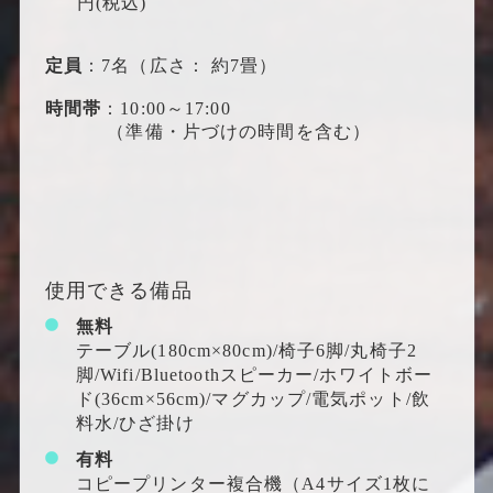
円(税込)
定員
：7名（広さ： 約7畳）
時間帯
：10:00～17:00
（準備・片づけの時間を含む）
使用できる備品
無料
テーブル(180cm×80cm)/椅子6脚/丸椅子2
脚/Wifi/Bluetoothスピーカー/ホワイトボー
ド(36cm×56cm)/マグカップ/電気ポット/飲
料水/ひざ掛け
有料
コピープリンター複合機（A4サイズ1枚に