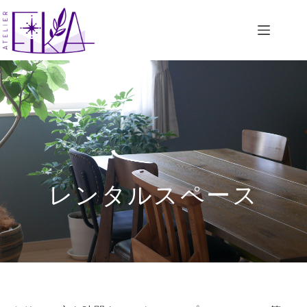
コ
ン
テ
ン
ツ
へ
ス
キ
ッ
プ
レンタルスペース