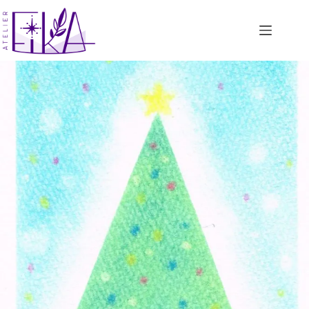
コ
ン
テ
ン
ツ
へ
ス
キ
ッ
プ