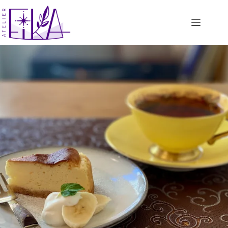
コ
ン
テ
ン
ツ
へ
ス
キ
ッ
プ