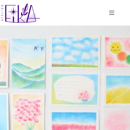
コ
ン
テ
ン
ツ
へ
ス
キ
ッ
プ