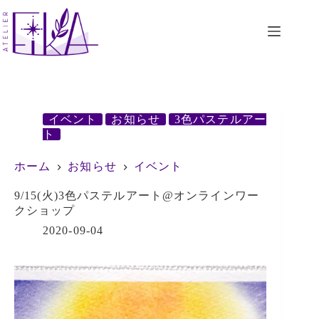
コ
ン
テ
ン
ツ
へ
ス
キ
イベント
お知らせ
3色パステルアー
ッ
ト
プ
ホーム
お知らせ
イベント
9/15(火)3色パステルアート@オンラインワー
クショップ
2020-09-04