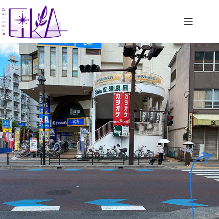
コ
ン
テ
ン
ツ
へ
ス
キ
ッ
プ