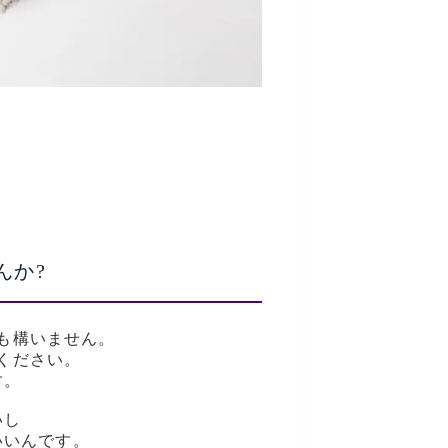
んか?
も構いません。
ください。
す。
いし
いいんです。