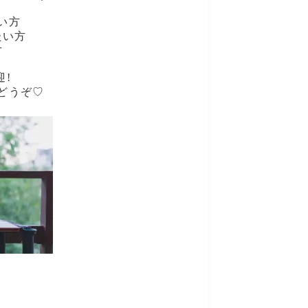
い方
たい方
方
!
どうぞ♡