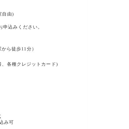
室自由)
にお申込みください。
駅から徒歩11分）
決済、各種クレジットカード)
式
込み可