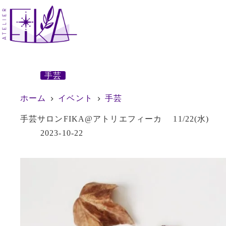
コ
ン
テ
ン
ツ
へ
ス
手芸
キ
ッ
ホーム
イベント
手芸
プ
手芸サロンFIKA@アトリエフィーカ 11/22(水)
2023-10-22