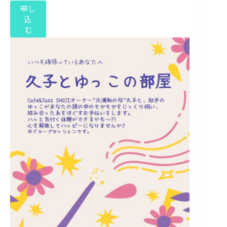
申し
込
む