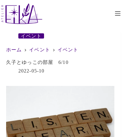
コ
ン
テ
ン
ツ
へ
イベント
ス
キ
ホーム
イベント
イベント
ッ
プ
久子とゆっこの部屋 6/10
2022-05-10