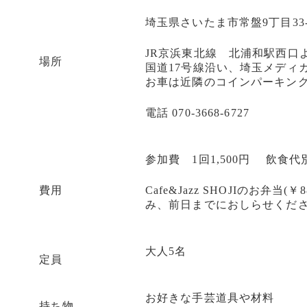
埼玉県さいたま市常盤9丁目33-
JR京浜東北線 北浦和駅西口
場所
国道17号線沿い、埼玉メディ
お車は近隣のコインパーキン
電話 070-3668-6727
参加費 1回1,500円 飲食代
費用
Cafe&Jazz SHOJIのお弁
み、前日までにおしらせくだ
大人5名
定員
お好きな手芸道具や材料
持ち物