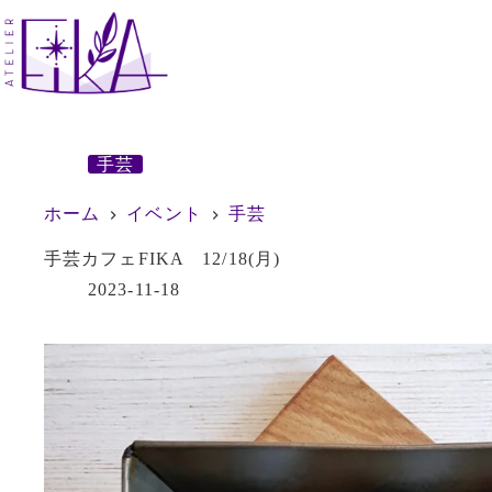
コ
ン
テ
ン
ツ
へ
ス
手芸
キ
ッ
ホーム
イベント
手芸
プ
手芸カフェFIKA 12/18(月)
2023-11-18