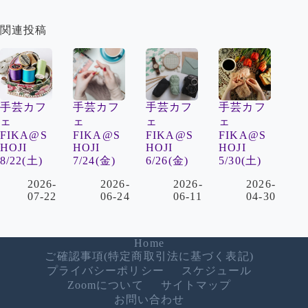
関連投稿
手芸カフ
手芸カフ
手芸カフ
手芸カフ
ェ
ェ
ェ
ェ
FIKA@S
FIKA@S
FIKA@S
FIKA@S
HOJI
HOJI
HOJI
HOJI
8/22(土)
7/24(金)
6/26(金)
5/30(土)
2026-
2026-
2026-
2026-
07-22
06-24
06-11
04-30
Home
ご確認事項(特定商取引法に基づく表記)
プライバシーポリシー
スケジュール
Zoomについて
サイトマップ
お問い合わせ