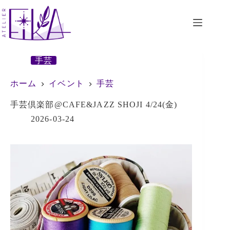
コ
ン
テ
ン
ツ
へ
手芸
ス
キ
ホーム
イベント
手芸
ッ
プ
手芸倶楽部@CAFE&JAZZ SHOJI 4/24(金)
2026-03-24